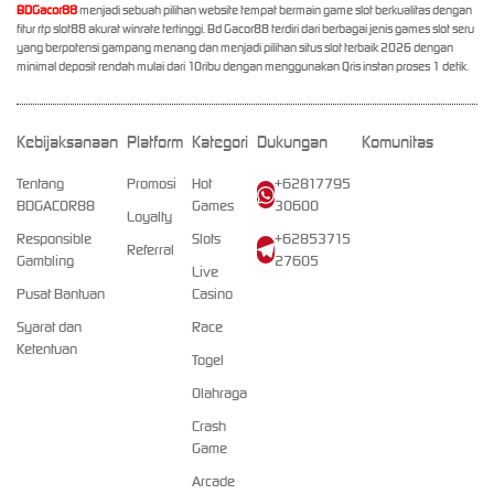
BDGacor88
menjadi sebuah pilihan website tempat bermain game slot berkualitas dengan
fitur rtp slot88 akurat winrate tertinggi. Bd Gacor88 terdiri dari berbagai jenis games slot seru
yang berpotensi gampang menang dan menjadi pilihan situs slot terbaik 2026 dengan
minimal deposit rendah mulai dari 10ribu dengan menggunakan Qris instan proses 1 detik.
Kebijaksanaan
Platform
Kategori
Dukungan
Komunitas
Tentang
Promosi
Hot
+62817795
BDGACOR88
Games
30600
Loyalty
Responsible
Slots
+62853715
Referral
Gambling
27605
Live
Pusat Bantuan
Casino
Syarat dan
Race
Ketentuan
Togel
Olahraga
Crash
Game
Arcade