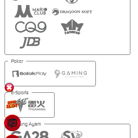
Poker
E-Sports
Sabung Ayam