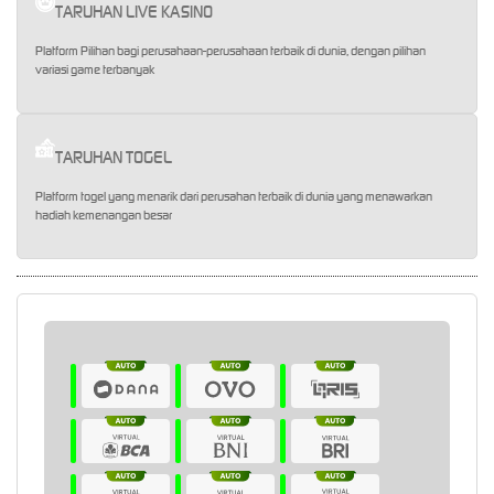
TARUHAN LIVE KASINO
Platform Pilihan bagi perusahaan-perusahaan terbaik di dunia, dengan pilihan
variasi game terbanyak
TARUHAN TOGEL
Platform togel yang menarik dari perusahan terbaik di dunia yang menawarkan
hadiah kemenangan besar