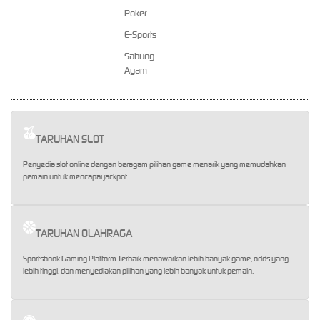
Poker
E-Sports
Sabung
Ayam
TARUHAN SLOT
Penyedia slot online dengan beragam pilihan game menarik yang memudahkan
pemain untuk mencapai jackpot
TARUHAN OLAHRAGA
Sportsbook Gaming Platform Terbaik menawarkan lebih banyak game, odds yang
lebih tinggi, dan menyediakan pilihan yang lebih banyak untuk pemain.