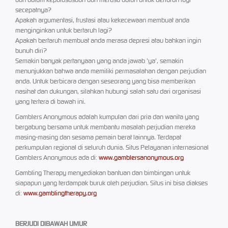
secepatnya?
Apakah argumentasi, frustasi atau kekecewaan membuat anda
menginginkan untuk bertaruh lagi?
Apakah bertaruh membuat anda merasa depresi atau bahkan ingin
bunuh diri?
Semakin banyak pertanyaan yang anda jawab 'ya', semakin
menunjukkan bahwa anda memiliki permasalahan dengan perjudian
anda. Untuk berbicara dengan seseorang yang bisa memberikan
nasihat dan dukungan, silahkan hubungi salah satu dari organisasi
yang tertera di bawah ini.
Gamblers Anonymous adalah kumpulan dari pria dan wanita yang
bergabung bersama untuk membantu masalah perjudian mereka
masing-masing dan sesama pemain berat lainnya. Terdapat
perkumpulan regional di seluruh dunia. Situs Pelayanan internasional
Gamblers Anonymous ada di:
www.gamblersanonymous.org
Gambling Therapy menyediakan bantuan dan bimbingan untuk
siapapun yang terdampak buruk oleh perjudian. Situs ini bisa diakses
di:
www.gamblingtherapy.org
BERJUDI DIBAWAH UMUR