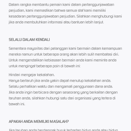
Dalam rangka membantu pemain kami dalam pertanggunjawaban
perjudian, kami memastikan bahwa semua staf kami memiliki
kesadaran pertanggunjawaban perjudian. Silahkan menghubungi kami
jika anda membutuhkan informasi atau bantuan lebih lanjut.
SELALU DALAM KENDALI
Sementara mayoritas dari pelanggan kami bermain dalam kemampuan
mereka namun untuk beberapa orang akan lebih sulit membatasi diri.
Untuk mengendalikan kebiasaan bermain anda kami meminta anda
untuk mengingat beberapa poin di bawah ini:
Hindari mengejar kekalahan.
Hanya bertaruh jika anda yakin dapat menutup kekalahan anda.
Selalu perhatikan waktu dan mengamati penggunaan dana anda.
Jika anda ingin berbicara dengan seseorang yang berkaitan dengan
taruhan anda, silahkan hubungi satu dari organisasi yang tertera di
bawah ini.
APAKAH ANDA MEMILIKI MASALAH?
Jika taruhan anda berdampak buruk terhadap hidup anda atau hidup