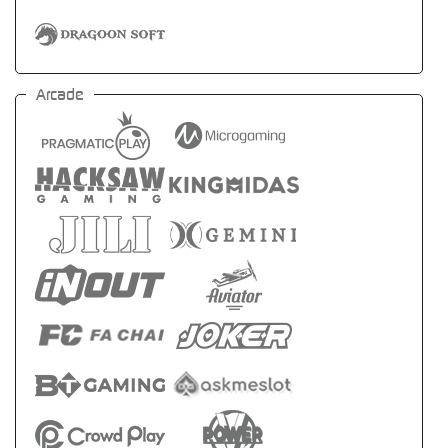
Arcade