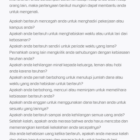
orang lain, maka pertanyaan berikut mungkin dapat membantu anda
untuk mengenali.
Apakah bertaruh mencegah anda untuk menghadiri pekerjaan atau
kampus anda?
Apakah anda bertaruh untuk menghabiskan waktu atau untuk lari dari
kebosanan?
Apakah anda bertaruh sendiri untuk periode waktu yang lama?
Pernahkah orang lain mengkritik anda sehubungan dengan kebiasaan
taruhan anda?
Apakah anda kehilangan minat kepada keluarga, teman atau hobi
anda karena taruhan?
Apakah anda pernah berbohong untuk menutupi jumlah dana atau
waktu yang anda habiskan untuk bertaruh?
Apakah anda berbohong, mencuri atau meminjam untuk memelihara
kebiasaan bertaruh anda?
Apakah anda enggan untuk menggunakan dana taruhan anda untuk
sesuatu yang lainnya?
Apakah anda bertaruh sampai anda kehilangan semua uang anda?
Setelah kalah, apakah anda merasa bahwa anda harus mencoba dan
memenangkan kembali kekalahan anda secepatnya?
Jika anda kehabisan uang ketika bertaruh, apakah anda merasa kalah
dan dalam keputusasaan dan merasa butuh untuk bertaruh lagi