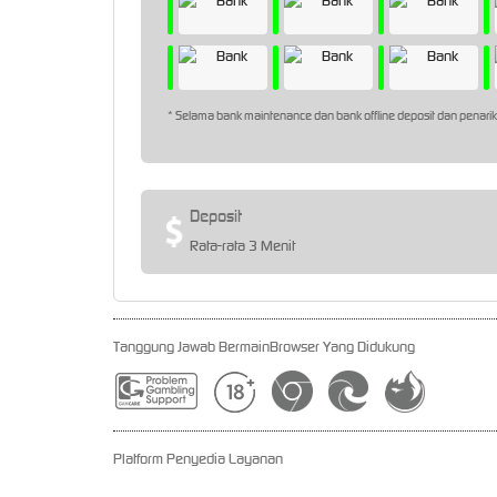
* Selama bank maintenance dan bank offline deposit dan penarik
Deposit
Rata-rata 3 Menit
Tanggung Jawab Bermain
Browser Yang Didukung
Platform Penyedia Layanan