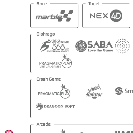
Race
Togel
Olahraga
Crash Game
Arcade