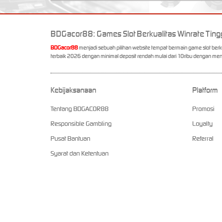
BDGacor88: Games Slot Berkualitas Winrate Ting
BDGacor88
menjadi sebuah pilihan website tempat bermain game slot berkual
terbaik 2026 dengan minimal deposit rendah mulai dari 10ribu dengan meng
Kebijaksanaan
Platform
Tentang BDGACOR88
Promosi
Responsible Gambling
Loyalty
Pusat Bantuan
Referral
Syarat dan Ketentuan