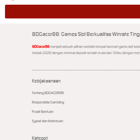
BDGacor88: Games Slot Berkualitas Winrate Ting
BDGacor88
menjadi sebuah pilihan website tempat bermain game slot berkual
terbaik 2026 dengan minimal deposit rendah mulai dari 10ribu dengan meng
Kebijaksanaan
Tentang BDGACOR88
Responsible Gambling
Pusat Bantuan
Syarat dan Ketentuan
Kategori