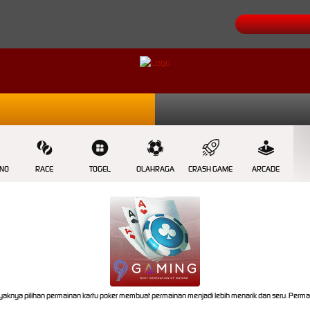
INO
RACE
TOGEL
OLAHRAGA
CRASH GAME
ARCADE
nyaknya pilihan permainan kartu poker membuat permainan menjadi lebih menarik dan seru. Perma